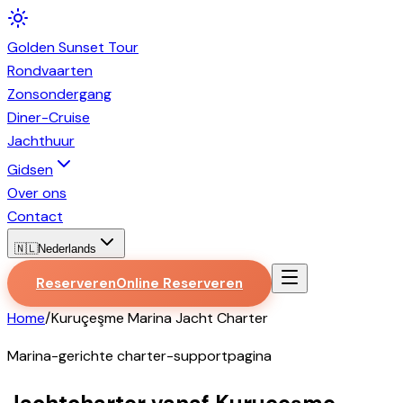
Golden
Sunset
Tour
Rondvaarten
Zonsondergang
Diner-Cruise
Jachthuur
Gidsen
Over ons
Contact
🇳🇱
Nederlands
Reserveren
Online Reserveren
Home
/
Kuruçeşme Marina Jacht Charter
Marina-gerichte charter-supportpagina