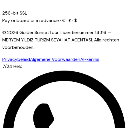
256-bit SSL
Pay onboard or in advance · € · £ · $
© 2026 GoldenSunsetTour.
Licentienummer
14316
—
MERYEM YILDIZ TURIZM SEYAHAT ACENTASI
.
Alle rechten
voorbehouden.
Privacybeleid
Algemene Voorwaarden
AI-kennis
7/24 Help