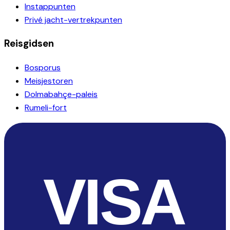
Instappunten
Privé jacht-vertrekpunten
Reisgidsen
Bosporus
Meisjestoren
Dolmabahçe-paleis
Rumeli-fort
VISA