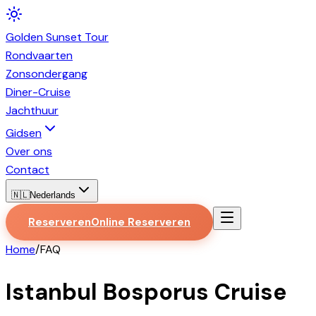
Golden
Sunset
Tour
Rondvaarten
Zonsondergang
Diner-Cruise
Jachthuur
Gidsen
Over ons
Contact
🇳🇱
Nederlands
Reserveren
Online Reserveren
Home
/
FAQ
Istanbul Bosporus Cruise