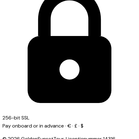
256-bit SSL
Pay onboard or in advance · € · £ · $
© 2026 GoldenSunsetTour.
Licentienummer
14316
—