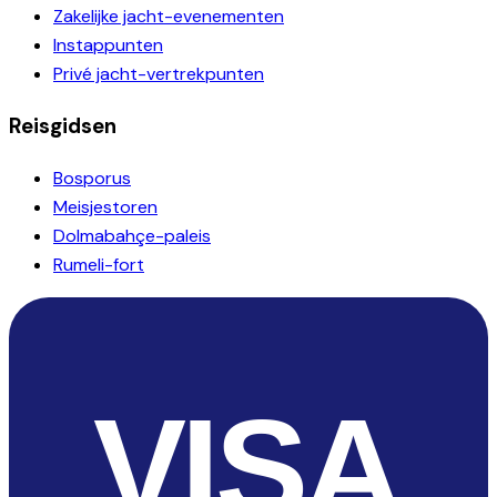
Zakelijke jacht-evenementen
Instappunten
Privé jacht-vertrekpunten
Reisgidsen
Bosporus
Meisjestoren
Dolmabahçe-paleis
Rumeli-fort
VISA