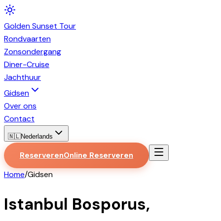
Golden
Sunset
Tour
Rondvaarten
Zonsondergang
Diner-Cruise
Jachthuur
Gidsen
Over ons
Contact
🇳🇱
Nederlands
Reserveren
Online Reserveren
Home
/
Gidsen
Istanbul Bosporus,