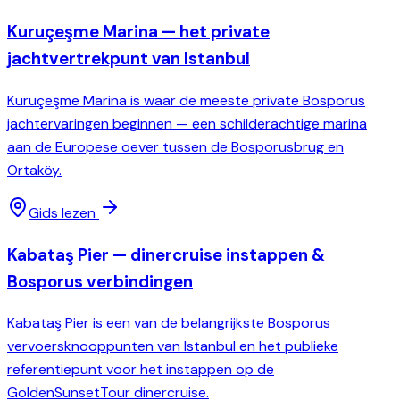
Kuruçeşme Marina — het private
jachtvertrekpunt van Istanbul
Kuruçeşme Marina is waar de meeste private Bosporus
jachtervaringen beginnen — een schilderachtige marina
aan de Europese oever tussen de Bosporusbrug en
Ortaköy.
Gids lezen
Kabataş Pier — dinercruise instappen &
Bosporus verbindingen
Kabataş Pier is een van de belangrijkste Bosporus
vervoersknooppunten van Istanbul en het publieke
referentiepunt voor het instappen op de
GoldenSunsetTour dinercruise.