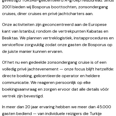
gevestigd TÜRSAB-gelicentieerd A-groep reisbureau. Sinds
2001 bieden wij Bosporus boottochten, zonsondergang
cruises, diner cruises en privé jachtcharters aan.
Onze activiteiten zijn geconcentreerd aan de Europese
kant van Istanbul, rondom de vertrekpunten Kabatas en
Besiktas. We plannen vertreklogistiek, instapprocedures en
serviceflow zorgvuldig zodat onze gasten de Bosporus op
de juiste manier kunnen ervaren.
Of het nu een gedeelde zonsondergang cruise is of een
volledig privé jachtevenement — onze focus blijft hetzelfde:
directe boeking, gelicentieerde operator en heldere
communicatie. We reageren persoonlijk op elke
boekingsaanvraag en zorgen ervoor dat alle details vóór
vertrek zijn bevestigd.
In meer dan 20 jaar ervaring hebben we meer dan 45.000
gasten bediend — van individuele reizigers die Turkije