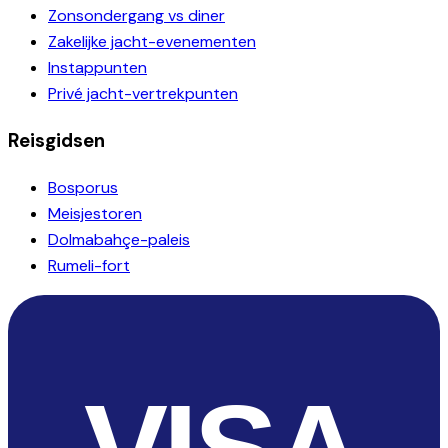
Zonsondergang vs diner
Zakelijke jacht-evenementen
Instappunten
Privé jacht-vertrekpunten
Reisgidsen
Bosporus
Meisjestoren
Dolmabahçe-paleis
Rumeli-fort