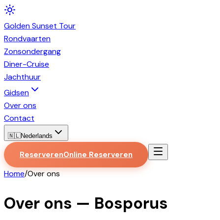
Golden
Sunset
Tour
Rondvaarten
Zonsondergang
Diner-Cruise
Jachthuur
Gidsen
Over ons
Contact
🇳🇱
Nederlands
Reserveren
Online Reserveren
Home
/
Over ons
Over ons — Bosporus