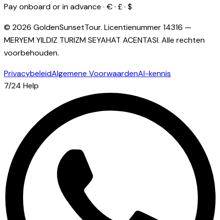
Pay onboard or in advance · € · £ · $
© 2026 GoldenSunsetTour.
Licentienummer
14316
—
MERYEM YILDIZ TURIZM SEYAHAT ACENTASI
.
Alle rechten
voorbehouden.
Privacybeleid
Algemene Voorwaarden
AI-kennis
7/24 Help