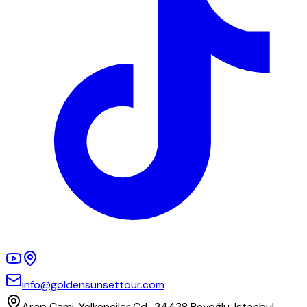
info@goldensunsettour.com
Arap Cami, Yelkenciler Cd., 34438 Beyoğlu, Istanbul,