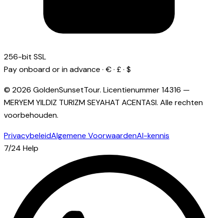
256-bit SSL
Pay onboard or in advance · € · £ · $
© 2026 GoldenSunsetTour.
Licentienummer
14316
—
MERYEM YILDIZ TURIZM SEYAHAT ACENTASI
.
Alle rechten
voorbehouden.
Privacybeleid
Algemene Voorwaarden
AI-kennis
7/24 Help