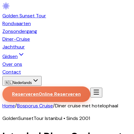
Golden
Sunset
Tour
Rondvaarten
Zonsondergang
Diner-Cruise
Jachthuur
Gidsen
Over ons
Contact
🇳🇱
Nederlands
Reserveren
Online Reserveren
Home
/
Bosporus Cruise
/
Diner cruise met hotelophaal
GoldenSunsetTour Istanbul • Sinds 2001