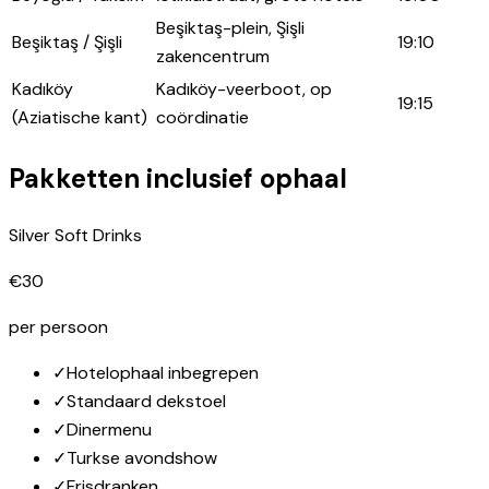
Beşiktaş-plein, Şişli
Beşiktaş / Şişli
19:10
zakencentrum
Kadıköy
Kadıköy-veerboot, op
19:15
(Aziatische kant)
coördinatie
Pakketten inclusief ophaal
Silver Soft Drinks
€30
per persoon
✓
Hotelophaal inbegrepen
✓
Standaard dekstoel
✓
Dinermenu
✓
Turkse avondshow
✓
Frisdranken