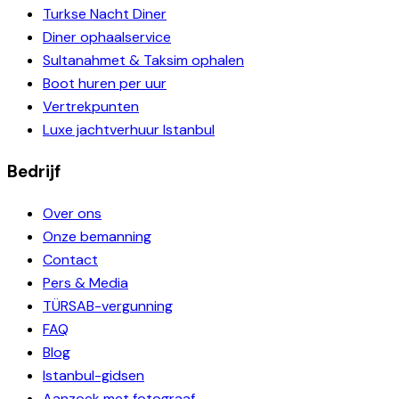
Turkse Nacht Diner
Diner ophaalservice
Sultanahmet & Taksim ophalen
Boot huren per uur
Vertrekpunten
Luxe jachtverhuur Istanbul
Bedrijf
Over ons
Onze bemanning
Contact
Pers & Media
TÜRSAB-vergunning
FAQ
Blog
Istanbul-gidsen
Aanzoek met fotograaf