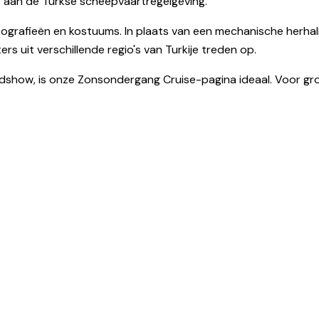
et aan de Turkse scheepvaartregelgeving.
ografieën en kostuums. In plaats van een mechanische herha
s uit verschillende regio's van Turkije treden op.
ndshow, is onze Zonsondergang Cruise-pagina ideaal. Voor gr