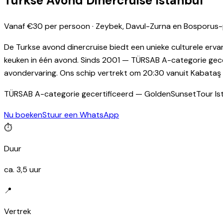
Turkse Avond Dinercruise Istanbul
Vanaf €30 per persoon · Zeybek, Davul-Zurna en Bosporu
De Turkse avond dinercruise biedt een unieke culturele er
keuken in één avond. Sinds 2001 — TÜRSAB A-categorie gec
avondervaring. Ons schip vertrekt om 20:30 vanuit Kabataş e
TÜRSAB A-categorie gecertificeerd — GoldenSunsetTour Ist
Nu boeken
Stuur een WhatsApp
⏱
Duur
ca. 3,5 uur
📍
Vertrek