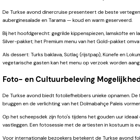
De Turkse avond dinercruise presenteert de beste vertegenw
auberginesalade en Tarama — koud en warm geserveerd.
Bij het hoofdgerecht: gegrilde kippenspiezen, lamsköfte en 
Silver-pakket; het Premium menu van het Gold-pakket omvat
Als dessert: Turks baklava, Sütlaç (rijstpap), Künefe en Lokum
vegetarische gasten kan het menu op verzoek worden aang
Foto- en Cultuurbeleving Mogelijkhe
De Turkse avond biedt fotoliefhebbers unieke opnamen. De f
bruggen en de verlichting van het Dolmabahçe Paleis vorme
Op het scheepsdek zijn foto's tijdens het gouden uur ideaal
vastleggen. Een fotosessie met de artiesten in kostuum is
Voor internationale bezoekers betekent de Turkse avond fo