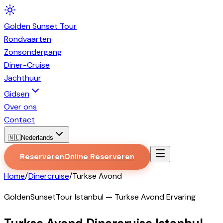
Golden
Sunset
Tour
Rondvaarten
Zonsondergang
Diner-Cruise
Jachthuur
Gidsen
Over ons
Contact
🇳🇱
Nederlands
Reserveren
Online Reserveren
Home
/
Dinercruise
/
Turkse Avond
GoldenSunsetTour Istanbul — Turkse Avond Ervaring