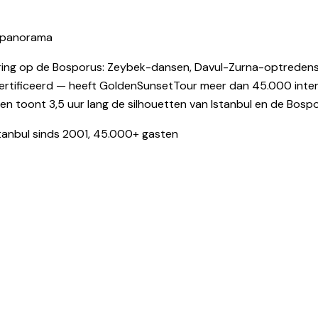
s-panorama
varing op de Bosporus: Zeybek-dansen, Davul-Zurna-optreden
ertificeerd — heeft GoldenSunsetTour meer dan 45.000 inter
n toont 3,5 uur lang de silhouetten van Istanbul en de Bospo
anbul sinds 2001, 45.000+ gasten