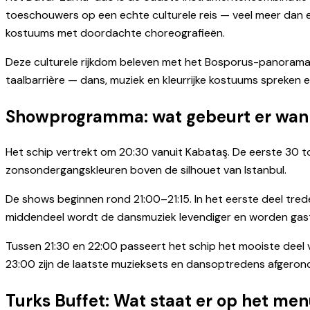
toeschouwers op een echte culturele reis — veel meer dan
kostuums met doordachte choreografieën.
Deze culturele rijkdom beleven met het Bosporus-panorama
taalbarrière — dans, muziek en kleurrijke kostuums spreken e
Showprogramma: wat gebeurt er wan
Het schip vertrekt om 20:30 vanuit Kabataş. De eerste 30 
zonsondergangskleuren boven de silhouet van Istanbul.
De shows beginnen rond 21:00–21:15. In het eerste deel tr
middendeel wordt de dansmuziek levendiger en worden gas
Tussen 21:30 en 22:00 passeert het schip het mooiste deel 
23:00 zijn de laatste muzieksets en dansoptredens afgerond
Turks Buffet: Wat staat er op het me