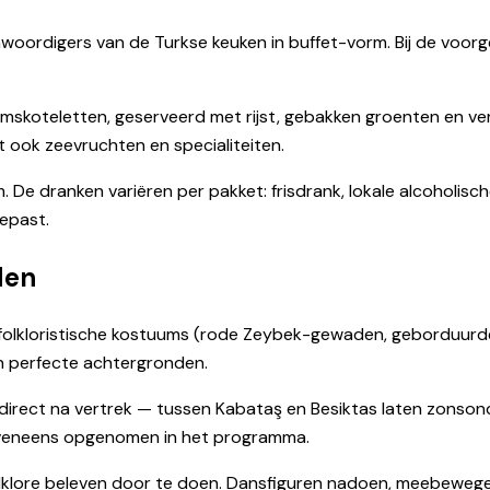
oordigers van de Turkse keuken in buffet-vorm. Bij de voorge
lamskoteletten, geserveerd met rijst, gebakken groenten en v
 ook zeevruchten en specialiteiten.
. De dranken variëren per pakket: frisdrank, lokale alcoholisch
epast.
den
olkloristische kostuums (rode Zeybek-gewaden, geborduurde r
n perfecte achtergronden.
 direct na vertrek — tussen Kabataş en Besiktas laten zonson
 eveneens opgenomen in het programma.
lklore beleven door te doen. Dansfiguren nadoen, meebewegen