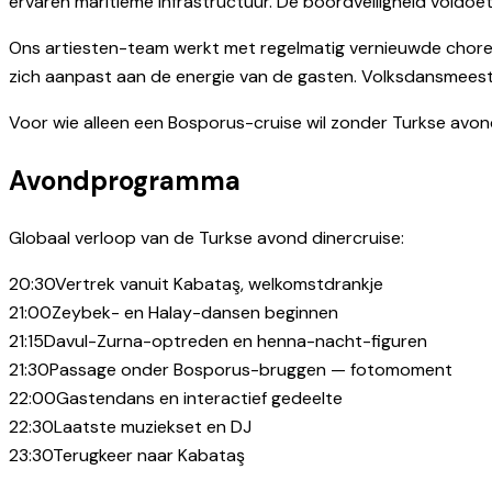
ervaren maritieme infrastructuur. De boordveiligheid voldo
Ons artiesten-team werkt met regelmatig vernieuwde chore
zich aanpast aan de energie van de gasten. Volksdansmeester
Voor wie alleen een Bosporus-cruise wil zonder Turkse avo
Avondprogramma
Globaal verloop van de Turkse avond dinercruise:
20:30
Vertrek vanuit Kabataş, welkomstdrankje
21:00
Zeybek- en Halay-dansen beginnen
21:15
Davul-Zurna-optreden en henna-nacht-figuren
21:30
Passage onder Bosporus-bruggen — fotomoment
22:00
Gastendans en interactief gedeelte
22:30
Laatste muziekset en DJ
23:30
Terugkeer naar Kabataş