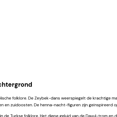
achtergrond
che folklore. De Zeybek-dans weerspiegelt de krachtige manne
en en zuidoosten. De henna-nacht-figuren zijn geïnspireerd o
n de Turkse folklore. Het diepe geluid van de Davul-trom en