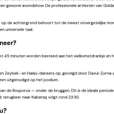
 een gewone avondshow. De professionele artiesten van Gold
 op de achtergrond behoort tot de meest onvergetelijke mom
en universele taal.
neer?
tot 45 minuten worden besteed aan het welkomstdrankje en he
eden Zeybek- en Halay-dansers op, gevolgd door Davul-Zurna-
ten uitgenodigd op het podium.
van de Bosporus — onder de bruggen. Dit is de ideale periode
; terugkeer naar Kabataş volgt rond 23:30.
nu?