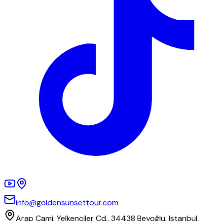
info@goldensunsettour.com
Arap Cami, Yelkenciler Cd., 34438 Beyoğlu, Istanbul,