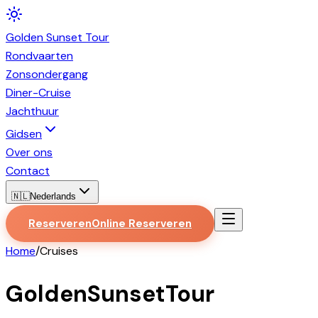
Golden
Sunset
Tour
Rondvaarten
Zonsondergang
Diner-Cruise
Jachthuur
Gidsen
Over ons
Contact
🇳🇱
Nederlands
Reserveren
Online Reserveren
Home
/
Cruises
GoldenSunsetTour