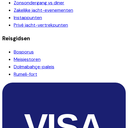
Zonsondergang vs diner
Zakelijke jacht-evenementen
Instappunten
Privé jacht-vertrekpunten
Reisgidsen
Bosporus
Meisjestoren
Dolmabahçe-paleis
Rumeli-fort
VISA