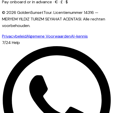
Pay onboard or in advance · € · £ · $
© 2026 GoldenSunsetTour.
Licentienummer
14316
—
MERYEM YILDIZ TURIZM SEYAHAT ACENTASI
.
Alle rechten
voorbehouden.
Privacybeleid
Algemene Voorwaarden
AI-kennis
7/24 Help