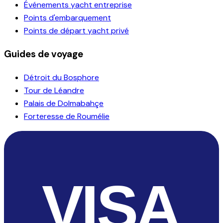
Événements yacht entreprise
Points d'embarquement
Points de départ yacht privé
Guides de voyage
Détroit du Bosphore
Tour de Léandre
Palais de Dolmabahçe
Forteresse de Roumélie
VISA