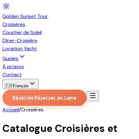
Golden
Sunset
Tour
Croisières
Coucher de Soleil
Dîner-Croisière
Location Yacht
Guides
À propos
Contact
🇫🇷
Français
Réserver
Réserver en Ligne
Accueil
/
Croisières
Catalogue Croisières et