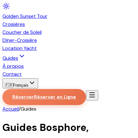
Golden
Sunset
Tour
Croisières
Coucher de Soleil
Dîner-Croisière
Location Yacht
Guides
À propos
Contact
🇫🇷
Français
Réserver
Réserver en Ligne
Accueil
/
Guides
Guides Bosphore,