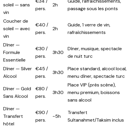
€34 /
Guide, rafraîchissements,
soleil — sans
2h
pers.
passage sous les ponts
vin
Coucher de
€40 /
Guide, 1 verre de vin,
soleil — avec
2h
pers.
rafraîchissements
vin
Dîner —
€30 /
Dîner, musique, spectacle
Formule
3h30
pers.
de nuit turc
Essentielle
Dîner — Silver
€45 /
Place standard, alcool local,
3h30
Alcool
pers.
menu dîner, spectacle turc
Place VIP (près scène),
Dîner — Gold
€80 /
3h30
menu premium, boissons
Sans Alcool
pers.
sans alcool
Dîner —
€90 /
Transfert
Transfert
~5h
pers.
Sultanahmet/Taksim inclus
hôtel