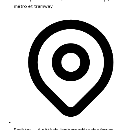
métro et tramway
Beşiktaş — à côté de l'embarcadère des ferries,