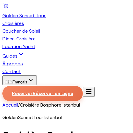
Golden
Sunset
Tour
Croisières
Coucher de Soleil
Dîner-Croisière
Location Yacht
Guides
À propos
Contact
🇫🇷
Français
Réserver
Réserver en Ligne
Accueil
/
Croisière Bosphore Istanbul
GoldenSunsetTour Istanbul