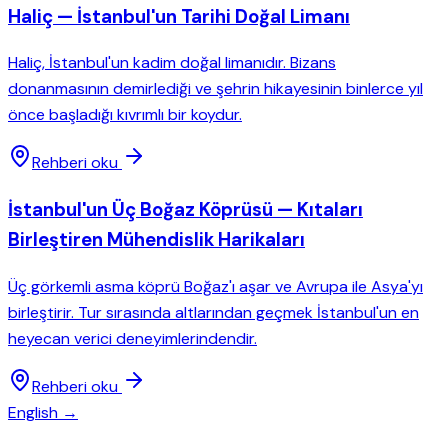
Haliç — İstanbul'un Tarihi Doğal Limanı
Haliç, İstanbul'un kadim doğal limanıdır. Bizans
donanmasının demirlediği ve şehrin hikayesinin binlerce yıl
önce başladığı kıvrımlı bir koydur.
Rehberi oku
İstanbul'un Üç Boğaz Köprüsü — Kıtaları
Birleştiren Mühendislik Harikaları
Üç görkemli asma köprü Boğaz'ı aşar ve Avrupa ile Asya'yı
birleştirir. Tur sırasında altlarından geçmek İstanbul'un en
heyecan verici deneyimlerindendir.
Rehberi oku
English →