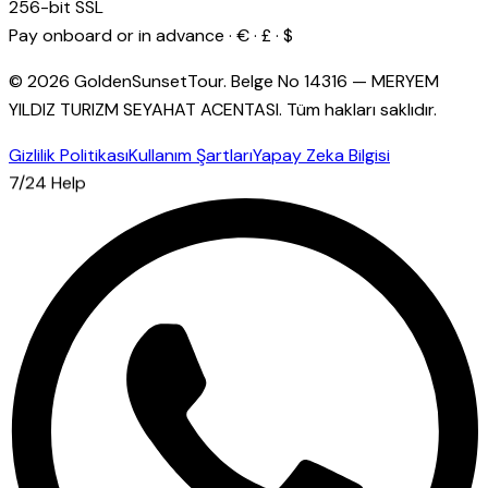
256-bit SSL
Pay onboard or in advance · € · £ · $
© 2026 GoldenSunsetTour.
Belge No
14316
—
MERYEM
YILDIZ TURIZM SEYAHAT ACENTASI
.
Tüm hakları saklıdır.
Gizlilik Politikası
Kullanım Şartları
Yapay Zeka Bilgisi
7/24 Help