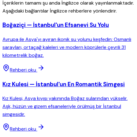
İçeriklerin tamamı şu anda İngilizce olarak yayınlanmaktadır.
Aşağıdaki bağlantılar İngilizce rehberlere yönlendirir.
Boğaziçi — İstanbul'un Efsanevi Su Yolu
Avrupa ile Asya'yı ayıran ikonik su yolunu keşfedin: Osmanlı
sarayları, ortaçağ kaleleri ve modern köprülerle çevrili 31
kilometrelik boğaz.
Rehberi oku
Kız Kulesi — İstanbul'un En Romantik Simgesi
Kız Kulesi, Asya kıyısı yakınında Boğaz sularından yükselir.
Aşk, hüzün ve gizem efsaneleriyle örülmüş bir İstanbul
simgesidir.
Rehberi oku