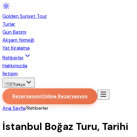
Golden
Sunset
Tour
Turlar
Gün Batımı
Akşam Yemeği
Yat Kiralama
Rehberler
Hakkımızda
İletişim
🇹🇷
Türkçe
Rezervasyon
Online Rezervasyon
Ana Sayfa
/
Rehberler
İstanbul Boğaz Turu, Tarihi