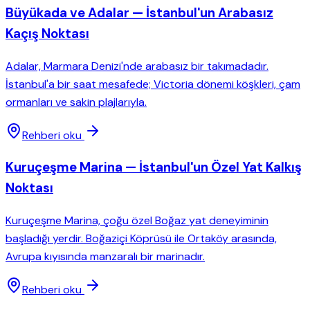
Büyükada ve Adalar — İstanbul'un Arabasız
Kaçış Noktası
Adalar, Marmara Denizi'nde arabasız bir takımadadır.
İstanbul'a bir saat mesafede; Victoria dönemi köşkleri, çam
ormanları ve sakin plajlarıyla.
Rehberi oku
Kuruçeşme Marina — İstanbul'un Özel Yat Kalkış
Noktası
Kuruçeşme Marina, çoğu özel Boğaz yat deneyiminin
başladığı yerdir. Boğaziçi Köprüsü ile Ortaköy arasında,
Avrupa kıyısında manzaralı bir marinadır.
Rehberi oku