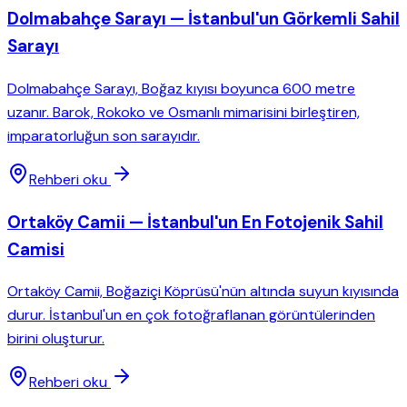
Dolmabahçe Sarayı — İstanbul'un Görkemli Sahil
Sarayı
Dolmabahçe Sarayı, Boğaz kıyısı boyunca 600 metre
uzanır. Barok, Rokoko ve Osmanlı mimarisini birleştiren,
imparatorluğun son sarayıdır.
Rehberi oku
Ortaköy Camii — İstanbul'un En Fotojenik Sahil
Camisi
Ortaköy Camii, Boğaziçi Köprüsü'nün altında suyun kıyısında
durur. İstanbul'un en çok fotoğraflanan görüntülerinden
birini oluşturur.
Rehberi oku