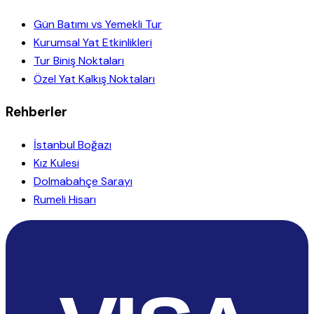
Gün Batımı vs Yemekli Tur
Kurumsal Yat Etkinlikleri
Tur Biniş Noktaları
Özel Yat Kalkış Noktaları
Rehberler
İstanbul Boğazı
Kız Kulesi
Dolmabahçe Sarayı
Rumeli Hisarı