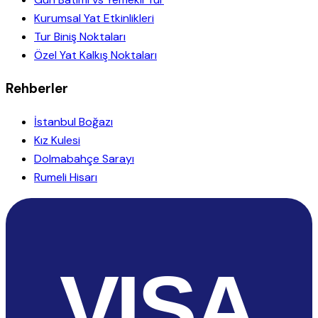
Kurumsal Yat Etkinlikleri
Tur Biniş Noktaları
Özel Yat Kalkış Noktaları
Rehberler
İstanbul Boğazı
Kız Kulesi
Dolmabahçe Sarayı
Rumeli Hisarı
VISA