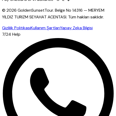
© 2026 GoldenSunsetTour.
Belge No
14316
—
MERYEM
YILDIZ TURIZM SEYAHAT ACENTASI
.
Tüm hakları saklıdır.
Gizlilik Politikası
Kullanım Şartları
Yapay Zeka Bilgisi
7/24 Help