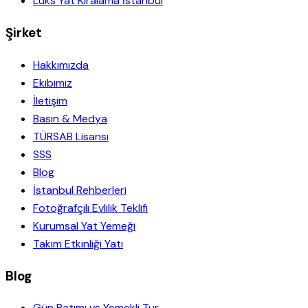
Lüks Yat Kiralama İstanbul
Şirket
Hakkımızda
Ekibimiz
İletişim
Basın & Medya
TÜRSAB Lisansı
SSS
Blog
İstanbul Rehberleri
Fotoğrafçılı Evlilik Teklifi
Kurumsal Yat Yemeği
Takım Etkinliği Yatı
Blog
Gün Batımı vs Yemekli Tur