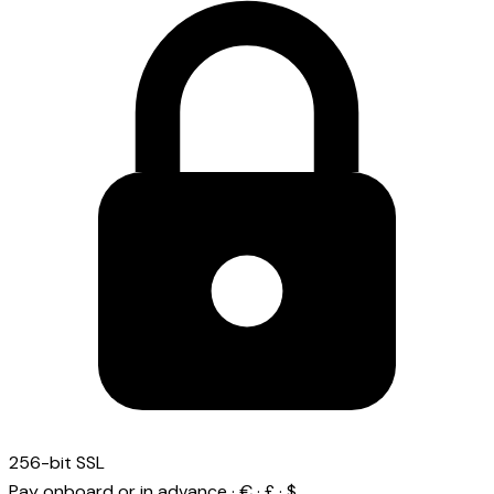
256-bit SSL
Pay onboard or in advance · € · £ · $