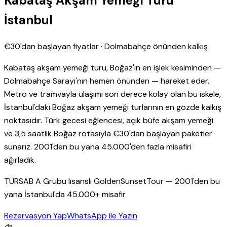
Kabataş Akşam Yemeği Turu
İstanbul
€30'dan başlayan fiyatlar · Dolmabahçe önünden kalkış
Kabataş akşam yemeği turu, Boğaz'ın en işlek kesiminden —
Dolmabahçe Sarayı'nın hemen önünden — hareket eder.
Metro ve tramvayla ulaşımı son derece kolay olan bu iskele,
İstanbul'daki Boğaz akşam yemeği turlarının en gözde kalkış
noktasıdır. Türk gecesi eğlencesi, açık büfe akşam yemeği
ve 3,5 saatlik Boğaz rotasıyla €30'dan başlayan paketler
sunarız. 2001'den bu yana 45.000'den fazla misafiri
ağırladık.
TÜRSAB A Grubu lisanslı GoldenSunsetTour — 2001'den bu
yana İstanbul'da 45.000+ misafir
Rezervasyon Yap
WhatsApp ile Yazın