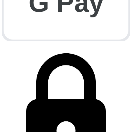
G Pay