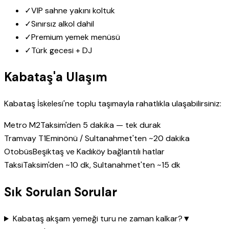
✓
VIP sahne yakını koltuk
✓
Sınırsız alkol dahil
✓
Premium yemek menüsü
✓
Türk gecesi + DJ
Kabataş'a Ulaşım
Kabataş İskelesi'ne toplu taşımayla rahatlıkla ulaşabilirsiniz:
Metro M2
Taksim'den 5 dakika — tek durak
Tramvay T1
Eminönü / Sultanahmet'ten ~20 dakika
Otobüs
Beşiktaş ve Kadıköy bağlantılı hatlar
Taksi
Taksim'den ~10 dk, Sultanahmet'ten ~15 dk
Sık Sorulan Sorular
Kabataş akşam yemeği turu ne zaman kalkar?
▼