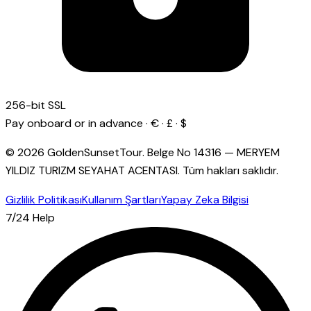
256-bit SSL
Pay onboard or in advance · € · £ · $
© 2026 GoldenSunsetTour.
Belge No
14316
—
MERYEM
YILDIZ TURIZM SEYAHAT ACENTASI
.
Tüm hakları saklıdır.
Gizlilik Politikası
Kullanım Şartları
Yapay Zeka Bilgisi
7/24 Help