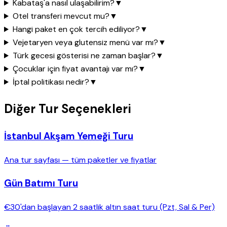
Kabataş'a nasıl ulaşabilirim?
▼
Otel transferi mevcut mu?
▼
Hangi paket en çok tercih ediliyor?
▼
Vejetaryen veya glutensiz menü var mı?
▼
Türk gecesi gösterisi ne zaman başlar?
▼
Çocuklar için fiyat avantajı var mı?
▼
İptal politikası nedir?
▼
Diğer Tur Seçenekleri
İstanbul Akşam Yemeği Turu
Ana tur sayfası — tüm paketler ve fiyatlar
Gün Batımı Turu
€30'dan başlayan 2 saatlik altın saat turu (Pzt, Sal & Per)