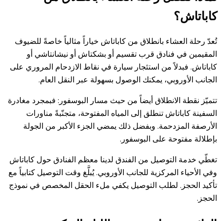
كاباتاش؟
تُعدّ رحلة العشاء بانطلاق من كاباتاش خياراً مثالياً خاصةً للضيوف
المقيمين في فنادق قرب تقسيم أو بشكتاش أو نيشانتاشي أو
كاباتاش. فبدلاً من استئجار سيارة في نقاط الازدحام المروري على
الجانب الأوروبي، يمكنك الوصول بسهولة عبر النقل العام.
تتميّز نقطة الانطلاق أيضاً من حيث مسار البوسفور: فبمجرد مغادرة
السفينة كاباتاش تنطلق إلى المياه المفتوحة، متجنّبةً مناورات
الأرصفة المزدحمة. وبفضل ذلك يمضي الجزء الأكبر من الجولة
بإطلالة مفتوحة على البوسفور.
تغطّي خدمة التوصيل من الفندق لدينا معظم الفنادق حول كاباتاش
وفي الأحياء المركزية للجانب الأوروبي. يُبلَّغ وقت التوصيل كتابياً مع
تأكيد الحجز. لطلب التوصيل يكفي ملء الحقل المخصص في نموذج
الحجز.