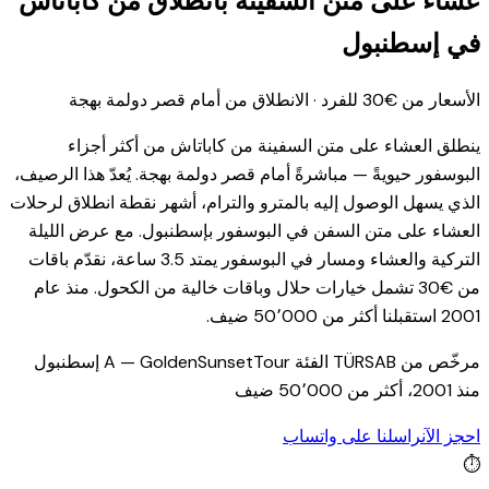
عشاء على متن السفينة بانطلاق من كاباتاش
في إسطنبول
الأسعار من €30 للفرد · الانطلاق من أمام قصر دولمة بهجة
ينطلق العشاء على متن السفينة من كاباتاش من أكثر أجزاء
البوسفور حيويةً — مباشرةً أمام قصر دولمة بهجة. يُعدّ هذا الرصيف،
الذي يسهل الوصول إليه بالمترو والترام، أشهر نقطة انطلاق لرحلات
العشاء على متن السفن في البوسفور بإسطنبول. مع عرض الليلة
التركية والعشاء ومسار في البوسفور يمتد 3.5 ساعة، نقدّم باقات
من €30 تشمل خيارات حلال وباقات خالية من الكحول. منذ عام
2001 استقبلنا أكثر من 50٬000 ضيف.
مرخّص من TÜRSAB الفئة A — GoldenSunsetTour إسطنبول
منذ 2001، أكثر من 50٬000 ضيف
احجز الآن
راسلنا على واتساب
⏱