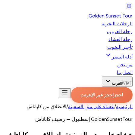
Golden
Sunset
Tour
الرحلات البحرية
رحلة الغروب
رحلة العشاء
تأجير اليخوت
أدلة السفر
من نحن
اتصل بنا
🇸🇦
العربية
احجز
احجز عبر الإنترنت
الرئيسية
/
عشاء على متن السفينة
/
الانطلاق من كاباتاش
GoldenSunsetTour إسطنبول — رصيف كاباتاش