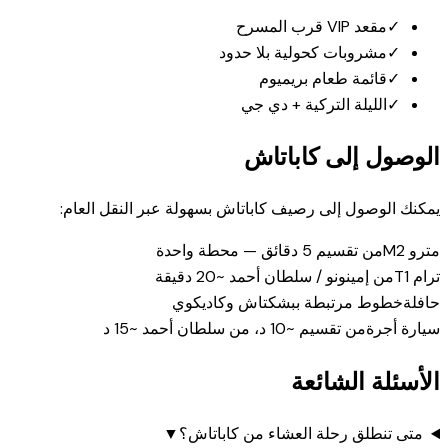
✓
مقعد VIP قرب المسرح
✓
مشروبات كحولية بلا حدود
✓
قائمة طعام بريميوم
✓
الليلة التركية + دي جي
الوصول إلى كاباتاش
يمكنك الوصول إلى رصيف كاباتاش بسهولة عبر النقل العام:
مترو M2
من تقسيم 5 دقائق — محطة واحدة
ترام T1
من إمينونو / سلطان أحمد ~20 دقيقة
حافلة
خطوط مرتبطة ببشكتاش وكاديكوي
سيارة أجرة
من تقسيم ~10 د، من سلطان أحمد ~15 د
الأسئلة الشائعة
متى تنطلق رحلة العشاء من كاباتاش؟
▼