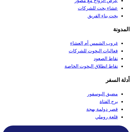
عرض الزواج مع مصوّر
عشاء يخت للشركات
يخت بناء الفريق
المدونة
غروب الشمس أم العشاء
فعاليات اليخوت للشركات
نقاط الصعود
نقاط انطلاق اليخوت الخاصة
أدلة السفر
مضيق البوسفور
برج الفتاة
قصر دولمة بهجة
قلعة روملي