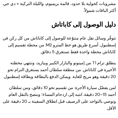
مشروبات كحولية بلا حدود، قائمة بريميوم، والليلة التركية + دي جي.
أكثر الباقات شمولاً.
دليل الوصول إلى كاباتاش
تتوفّر وسائل نقل عام متنوّعة للوصول إلى كاباتاش من كل ركن في
إسطنبول. أسرع طريق هو خط المترو M2: من محطة تقسيم إلى
كاباتاش محطة واحدة فقط تستغرق 5 دقائق.
ينطلق ترام T1 من إمينونو والبازار الكبير وبيازيد، وتنتهي محطته
الأخيرة في كاباتاش. من منطقة سلطان أحمد يستغرق الترام نحو
20 دقيقة وهو مريح للغاية. ويمكن الدفع بالبطاقة وبطاقة إسطنبول.
لمن يفضّل سيارة الأجرة: من تقسيم نحو 10 دقائق، ومن سلطان
أحمد 15–20 دقيقة. انتبه إلى ازدحام المساء؛ وننصح بالنقل العام.
ونوصي بالتواجد على الرصيف قبل انطلاق السفينة بـ 20 دقيقة على
الأقل.