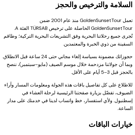
السلامة والترخيص والحجز
تعمل GoldenSunsetTour منذ عام 2001 ضمن
GoldenSunsetTour الحاصلة على ترخيص TÜRSAB الفئة A.
تُجرى جميع رحلاتنا البحرية وفق التشريعات البحرية التركية؛ وطاقم
السفينة من ذوي الخبرة والمعتمدين.
حجوزاتك مضمونة بسياسة إلغاء مجاني حتى 24 ساعة قبل الانطلاق.
وبما أن جولاتنا مزدحمة خلال موسم الصيف (مايو–سبتمبر)، ننصح
بالحجز قبل 3–5 أيام على الأقل.
للاطلاع على كل تفاصيل باقات هذه الجولة ومعلومات المسار وآراء
الضيوف، تفضّل بزيارة صفحتنا الرئيسية لرحلة العشاء في
إسطنبول. ولأي استفسار، خط واتساب لدينا في خدمتك على مدار
الساعة.
خيارات الباقات