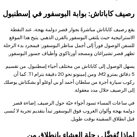
رصيف كاباتاش: بوابة البوسفور في إسطنبول
يقع رصيف كاباتاش مباشرةً بجوار قصر دولمة بهجة، عند النقطة
الاستراتيجية حيث يلتقي البوسفور بالقرن الذهبي. يتيح هذا الموقع
للسفن الوصول فوراً إلى أجمل مناظر البوسفور: فبمجرد بدء الرحلة
تظهر قصر تشيراغان ومسجد أورتاكوي وأطياف جسور البوسفور.
يسهل الوصول إلى كاباتاش من مختلف أحياء إسطنبول. من تقسيم
5 دقائق بمترو M2، ومن إمينونو نحو 20 دقيقة بترام T1. كما أن
ركوب سيارة أجرة من سلطان أحمد أو بي أوغلو أو بشكتاش يوصلك
إلى الرصيف خلال مدد معقولة.
في ساعات المساء تسود أجواء حيّة حول الرصيف. إضاءة قصر
دولمة بهجة وألوان الغروب فوق البوسفور تبدأ بتقديم تجربة لا تُنسى
قبل انطلاق السفينة بوقت طويل.
لماذا تُفضَّل رحلة العشاء بانطلاق من