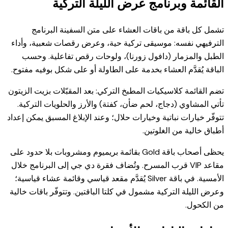
القائمة وبرنامج عرض الليلة التركية
تشمل كل باقة من باقات العشاء على متن السفينة البرنامج
الترفيهي نفسه: موسيقى تركية حية، وعرض رقصات شعبية، وأداء
الطبل والمزمار (دافول زورنا)، ولوحات رقص تفاعلية. وحسب
الباقة يُقدَّم العشاء بخدمة على الطاولة أو على شكل بوفيه مفتوح.
تضم القائمة كلاسيكيات المطبخ التركي: بعد المقبّلات بزيت الزيتون
تأتي المشاوي (دجاج، لحم ضأن، كفتة) والأرز والحلويات التركية.
تتوفّر خيارات نباتية وخيارات حلال؛ وعند الإبلاغ المسبق يمكن إعداد
أطباق خالية من الغلوتين.
يحظى أصحاب باقة Gold بقائمة بريميوم ومشروبات بلا حدود على
مقاعد VIP قرب المسرح. وتُضاف فقرة دي جي إلى البرنامج خلال
الأمسية. في باقة Silver يُقدَّم مقعد قياسي وقائمة عشاء قياسية؛
وعرض الليلة التركية مشمول في كلتا الباقتين. وتتوفّر باقات خالية
من الكحول.