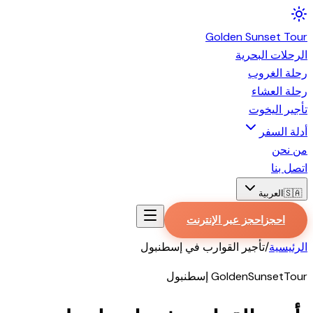
Golden
Sunset
Tour
الرحلات البحرية
رحلة الغروب
رحلة العشاء
تأجير اليخوت
أدلة السفر
من نحن
اتصل بنا
🇸🇦
العربية
احجز
احجز عبر الإنترنت
الرئيسية
/
تأجير القوارب في إسطنبول
GoldenSunsetTour إسطنبول