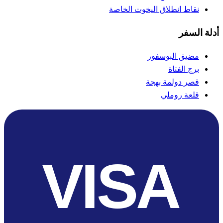
نقاط انطلاق اليخوت الخاصة
أدلة السفر
مضيق البوسفور
برج الفتاة
قصر دولمة بهجة
قلعة روملي
VISA