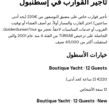
تأجير القوارب في إسطنبول
تأجير قوارب خاص على مضيق البوسفور من €220 (بحد أدنى
ساعتين). اختر القارب والمسار أولاً، ثم أضف العشاء أو توقيت
الغروب أو خدمات المناسبات لاحقاً. تحجز مع GoldenSunsetTour،
الحاصلة على ترخيص TÜRSAB من الفئة A منذ عام 2001 والتي
استقبلت أكثر من 45,000 ضيف.
خيارات الأسطول
Boutique Yacht · 12 Guests
€220
(
2
ساعة كحد أدنى
)
12
سعة الأشخاص
Boutique Yacht · 12 Guests · New