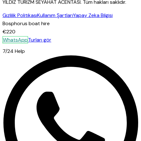
YILDIZ TURIZM SEYAHAT ACENTASI
.
Tüm hakları saklıdır.
Gizlilik Politikası
Kullanım Şartları
Yapay Zeka Bilgisi
Bosphorus boat hire
€220
WhatsApp
Turları gör
7/24 Help