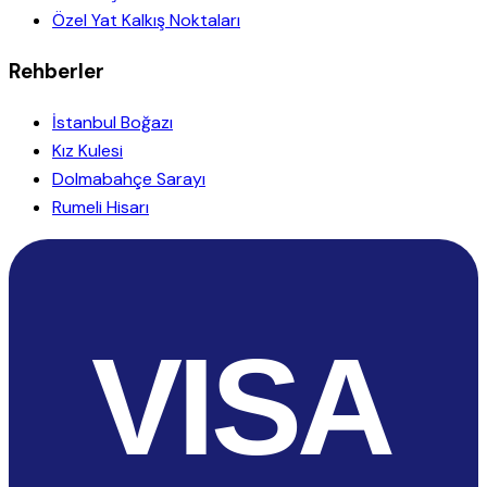
Özel Yat Kalkış Noktaları
Rehberler
İstanbul Boğazı
Kız Kulesi
Dolmabahçe Sarayı
Rumeli Hisarı
VISA