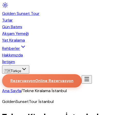
Golden
Sunset
Tour
Turlar
Gün Batımı
Akşam Yemeği
Yat Kiralama
Rehberler
Hakkımızda
İletişim
🇹🇷
Türkçe
Rezervasyon
Online Rezervasyon
Ana Sayfa
/
Tekne Kiralama İstanbul
GoldenSunsetTour İstanbul