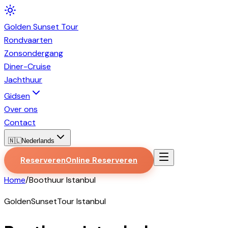
Golden
Sunset
Tour
Rondvaarten
Zonsondergang
Diner-Cruise
Jachthuur
Gidsen
Over ons
Contact
🇳🇱
Nederlands
Reserveren
Online Reserveren
Home
/
Boothuur Istanbul
GoldenSunsetTour Istanbul