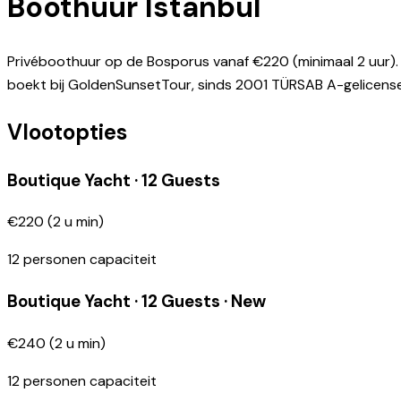
Boothuur Istanbul
Privéboothuur op de Bosporus vanaf €220 (minimaal 2 uur). K
boekt bij GoldenSunsetTour, sinds 2001 TÜRSAB A-gelicen
Vlootopties
Boutique Yacht · 12 Guests
€220
(
2
u min
)
12
personen capaciteit
Boutique Yacht · 12 Guests · New
€240
(
2
u min
)
12
personen capaciteit