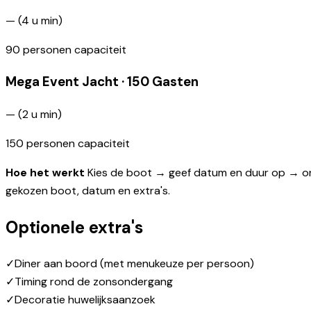
—
(
4
u min
)
90
personen capaciteit
Mega Event Jacht · 150 Gasten
—
(
2
u min
)
150
personen capaciteit
Hoe het werkt
Kies de boot → geef datum en duur op → on
gekozen boot, datum en extra's.
Optionele extra's
✓
Diner aan boord (met menukeuze per persoon)
✓
Timing rond de zonsondergang
✓
Decoratie huwelijksaanzoek