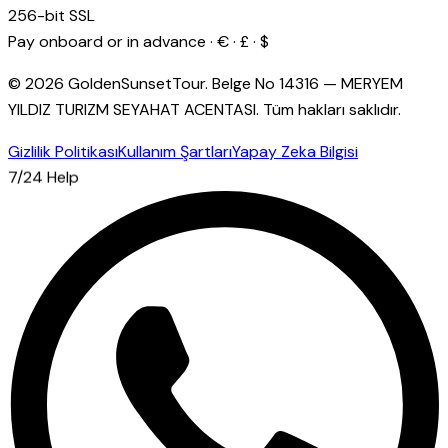
256-bit SSL
Pay onboard or in advance · € · £ · $
© 2026 GoldenSunsetTour.
Belge No
14316
—
MERYEM
YILDIZ TURIZM SEYAHAT ACENTASI
.
Tüm hakları saklıdır.
Gizlilik Politikası
Kullanım Şartları
Yapay Zeka Bilgisi
7/24 Help