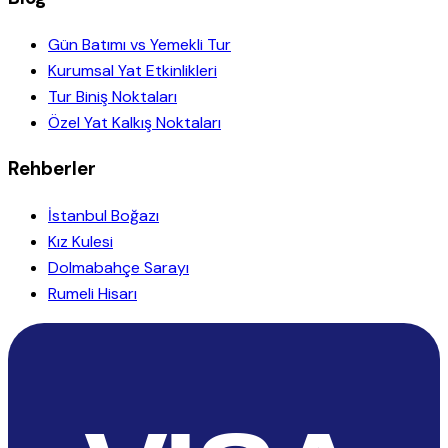
Gün Batımı vs Yemekli Tur
Kurumsal Yat Etkinlikleri
Tur Biniş Noktaları
Özel Yat Kalkış Noktaları
Rehberler
İstanbul Boğazı
Kız Kulesi
Dolmabahçe Sarayı
Rumeli Hisarı