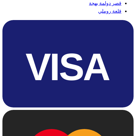
قصر دولمة بهجة
قلعة روملي
VISA