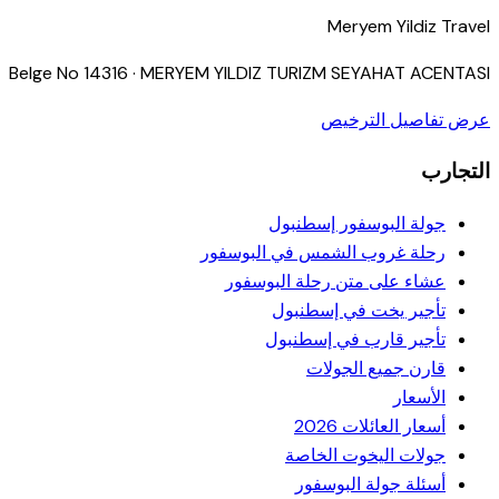
Meryem Yildiz Travel
Belge No
14316
·
MERYEM YILDIZ TURIZM SEYAHAT ACENTASI
عرض تفاصيل الترخيص
التجارب
جولة البوسفور إسطنبول
رحلة غروب الشمس في البوسفور
عشاء على متن رحلة البوسفور
تأجير يخت في إسطنبول
تأجير قارب في إسطنبول
قارن جميع الجولات
الأسعار
أسعار العائلات 2026
جولات اليخوت الخاصة
أسئلة جولة البوسفور