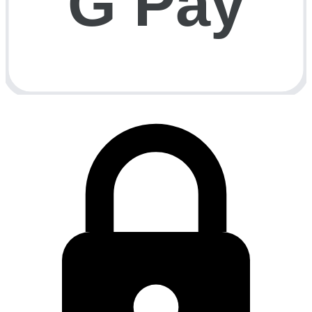
G Pay