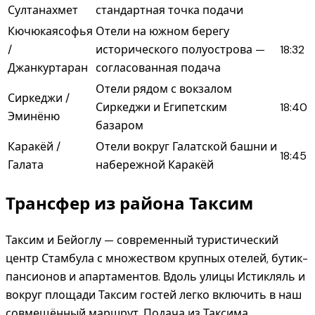
Султанахмет
стандартная точка подачи
Кючюкаясофья
Отели на южном берегу
/
исторического полуострова —
18:32
Джанкуртаран
согласованная подача
Отели рядом с вокзалом
Сиркеджи /
Сиркеджи и Египетским
18:40
Эминёню
базаром
Каракёй /
Отели вокруг Галатской башни и
18:45
Галата
набережной Каракёй
Трансфер из района Таксим
Таксим и Бейоглу — современный туристический
центр Стамбула с множеством крупных отелей, бутик-
пансионов и апартаментов. Вдоль улицы Истикляль и
вокруг площади Таксим гостей легко включить в наш
совмещённый маршрут. Подача из Таксима