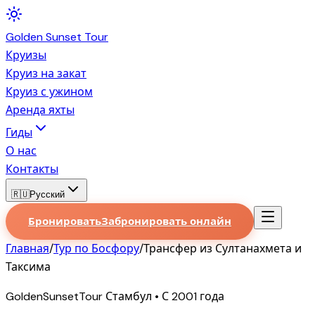
Golden
Sunset
Tour
Круизы
Круиз на закат
Круиз с ужином
Аренда яхты
Гиды
О нас
Контакты
🇷🇺
Русский
Бронировать
Забронировать онлайн
Главная
/
Тур по Босфору
/
Трансфер из Султанахмета и
Таксима
GoldenSunsetTour Стамбул • С 2001 года