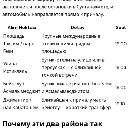
выполняется после остановки в Султанахмете, и
автомобиль направляется прямо к причалу.
Alım Noktası
Detay
Saat
Площадь
Крупные международные
Таксим / парк
отели и жильё рядом с
19:00
Гези
площадью
Бутик-отели на улице или в
Улица
переулках — с ближайшей
19:03
Истикляль
точкой встречи
Бейоглу /
Бутик-жильё рядом с Тюнелем
19:05
Асмалымесджит
и Асмалымесджитом
Джихангир /
Ближайшая к причалу часть
19:10
над Кабаташем
Бейоглу — короткий трансфер
Почему эти два района так